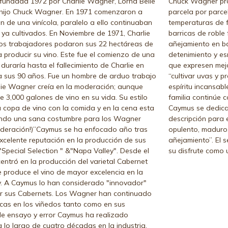
fundada 1972 por Charlie Wagner, Lorna Belle
Chuck Wagner prod
hijo Chuck Wagner. En 1971 comenzaron a
parcela por parce
n de una vinícola, paralelo a ello continuaban
temperaturas de f
ya cultivados. En Noviembre de 1971, Charlie
barricas de roble
ros trabajadores podaron sus 22 hectáreas de
añejamiento en ba
producir su vino. Este fue el comienzo de una
detenimiento y es
duraría hasta el fallecimiento de Charlie en
que expresen mej
ó a sus 90 años. Fue un hombre de arduo trabajo
“cultivar uvas y p
arlie Wagner creía en la moderación; aunque
espíritu incansab
 3,000 galones de vino en su vida. Su estilo
familia continúe c
 copa de vino con la comida y en la cena esta
Caymus se dedica 
iendo una sana costumbre para los Wagner
descripción para 
oderación!)”Caymus se ha enfocado año tras
opulento, maduro,
celente reputación en la producción de sus
añejamiento”. El s
"Special Selection " &"Napa Valley". Desde el
su disfrute como 
centró en la producción del varietal Cabernet
produce el vino de mayor excelencia en la
y. A Caymus lo han considerado "innovador"
cir sus Cabernets. Los Wagner han continuado
cas en los viñedos tanto como en sus
e ensayo y error Caymus ha realizado
lo largo de cuatro décadas en la industria.