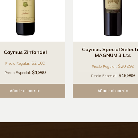
Caymus Special Select
Caymus Zinfandel
MAGNUM 3 Lts
$2,100
Precio Regular:
$20,999
Precio Regular:
$1,990
Precio Especial:
$18,999
Precio Especial:
Añadir al carrito
Añadir al carrito