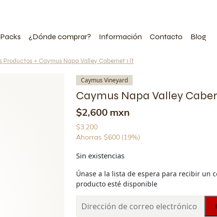
 Packs
¿Dónde comprar?
Información
Contacto
Blog
s Productos
»
Caymus Napa Valley Cabernet 1 lt
Caymus Vineyard
Caymus Napa Valley Cabern
$2,600 mxn
$3,200
Ahorras $600 (19%)
Sin existencias
Únase a la lista de espera para recibir un 
producto esté disponible
Introduzca
su