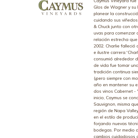
Caymus Vineyard fue 
Glos de Wagner y su 
planear la construcció
cuidando sus viñedos 
& Chuck junto con ot
uvas para comenzar a 
relación estrecha que 
2002. Charlie falleci
e ilustre carrera.“Ch
consumió alrededor de
de vida fue tomar una
tradición continua s
(¡pero siempre con m
año en mantener su ex
dos vinos Cabernet - 
inicio, Caymus se con
Sauvignon, misma que 
región de Napa Valle
en el estilo de produ
forjando nuevas técni
bodegas. Por medio d
cambios cuidadosos a 