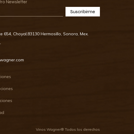
tro Newsletter
Suscribirme
te 654, Choyal,83130 Hermosillo, Sonora, Mex.
1
swagner.com
ciones
uciones
ciones
dad
Vinos Wagner® Todos los derechos