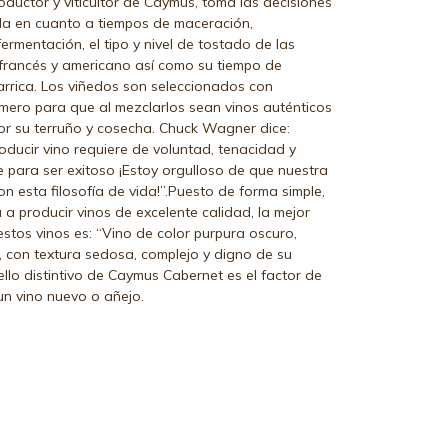
uctor y viticultor de Caymus, toma las decisiones
la en cuanto a tiempos de maceración,
ermentación, el tipo y nivel de tostado de las
 francés y americano así como su tiempo de
rrica. Los viñedos son seleccionados con
mero para que al mezclarlos sean vinos auténticos
or su terruño y cosecha. Chuck Wagner dice:
roducir vino requiere de voluntad, tenacidad y
le para ser exitoso ¡Estoy orgulloso de que nuestra
on esta filosofía de vida!”.Puesto de forma simple,
a producir vinos de excelente calidad, la mejor
estos vinos es: “Vino de color purpura oscuro,
 con textura sedosa, complejo y digno de su
ello distintivo de Caymus Cabernet es el factor de
un vino nuevo o añejo.