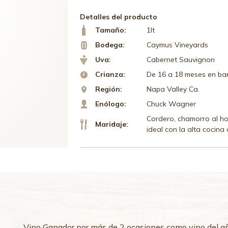
dirección
Detalles del producto
de
Tamaño:
1lt
correo
electrónico
Bodega:
Caymus Vineyards
para
Uva:
Cabernet Sauvignon
inscribirse
Crianza:
De 16 a 18 meses en bar
en
Región:
Napa Valley Ca.
la
Enólogo:
Chuck Wagner
lista
de
Cordero, chamorro al h
Maridaje:
espera
ideal con la alta cocina
de
este
producto
Vino Ganador por más de 2 ocasiones como vino del añ