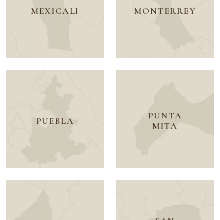
MEXICALI
MONTERREY
PUNTA
PUEBLA
MITA