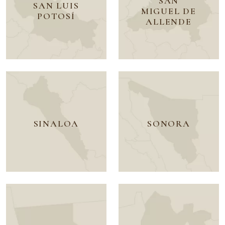
SAN
SAN LUIS
MIGUEL DE
POTOSÍ
ALLENDE
SINALOA
SONORA