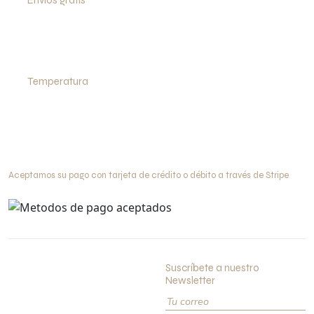
Envíos gratis
Vinos Wagner envía sin costo sus botellas a toda la República
Mexicana en la compra total de más de $4,500 MXN. ¡Busca tu
ciudad!
Temperatura
Vinos protegidos contra las altas temperaturas Nuestros Vinos
siempre están protegidos contra la temperatura. Desde el momento
que salen de nuestras bodegas hasta que son entregados a
nuestros clientes.
Aceptamos su pago con tarjeta de crédito o débito a través de Stripe
Suscríbete a nuestro
Periférico Norte 654,
Newsletter
Choyal,83130 Hermosillo,
Sonora, Mex.
(800) 838 4161