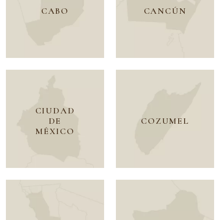
CABO
CANCÚN
CIUDAD
DE
COZUMEL
MÉXICO