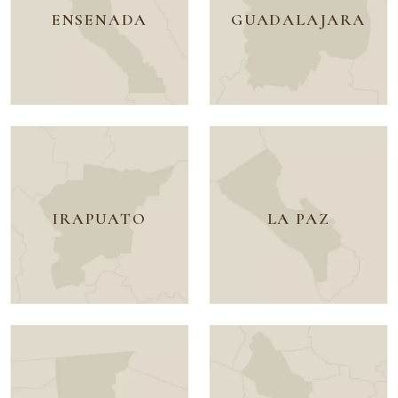
ENSENADA
GUADALAJARA
IRAPUATO
LA PAZ