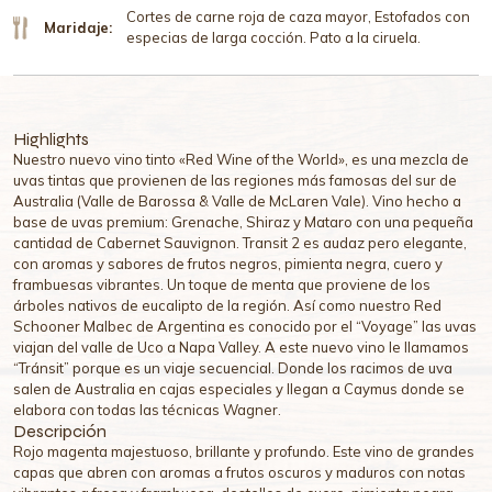
Cortes de carne roja de caza mayor, Estofados con
Maridaje:
especias de larga cocción. Pato a la ciruela.
Highlights
Nuestro nuevo vino tinto «Red Wine of the World», es una mezcla de
uvas tintas que provienen de las regiones más famosas del sur de
Australia (Valle de Barossa & Valle de McLaren Vale). Vino hecho a
base de uvas premium: Grenache, Shiraz y Mataro con una pequeña
cantidad de Cabernet Sauvignon. Transit 2 es audaz pero elegante,
con aromas y sabores de frutos negros, pimienta negra, cuero y
frambuesas vibrantes. Un toque de menta que proviene de los
árboles nativos de eucalipto de la región. Así como nuestro Red
Schooner Malbec de Argentina es conocido por el “Voyage” las uvas
viajan del valle de Uco a Napa Valley. A este nuevo vino le llamamos
“Tránsit” porque es un viaje secuencial. Donde los racimos de uva
salen de Australia en cajas especiales y llegan a Caymus donde se
elabora con todas las técnicas Wagner.
Descripción
Rojo magenta majestuoso, brillante y profundo. Este vino de grandes
capas que abren con aromas a frutos oscuros y maduros con notas