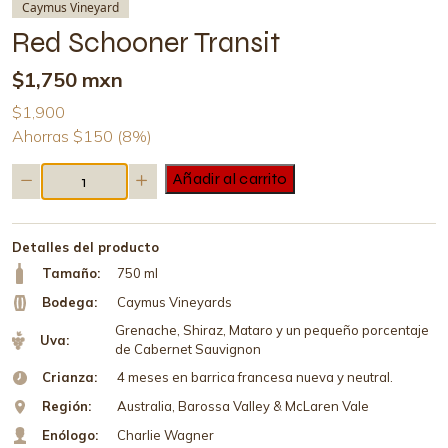
Caymus Vineyard
Red Schooner Transit
$1,750 mxn
$1,900
Ahorras $150 (8%)
Red
Añadir al carrito
Schooner
Transit
cantidad
Detalles del producto
Tamaño:
750 ml
Bodega:
Caymus Vineyards
Grenache, Shiraz, Mataro y un pequeño porcentaje
Uva:
de Cabernet Sauvignon
Crianza:
4 meses en barrica francesa nueva y neutral.
Región:
Australia, Barossa Valley & McLaren Vale
Enólogo:
Charlie Wagner