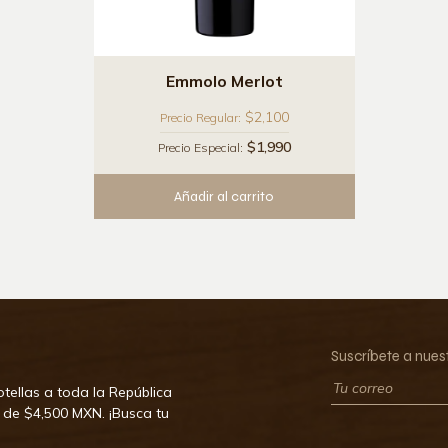
Emmolo Merlot
$2,100
Precio Regular:
$1,990
Precio Especial:
Añadir al carrito
Suscríbete a nues
tellas a toda la República
 de $4,500 MXN. ¡Busca tu