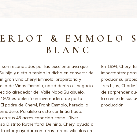
ERLOT & EMMOLO 
BLANC
 son reconocidos por las excelente uva que
En 1994, Cheryl 
Su hija y nieta a tenido la dicha en convertir de
importantes: para
un gran vino!Cheryl Emmolo, propietaria y
producir su propi
esa de Vinos Emmolo, nació dentro el negocio
tres hijos, Char
recido alrededor del Valle Napa.Su abuelo,
de sorprender que
 1923 estableció un invernadero de porta
la crème de sus 
. El padre de Cheryl, Frank Emmolo, heredo la
producción.
vernadero. Paralelo a esto continúa hasta
s en sus 43 acres conocida como “River
oso Distrito Rutherford. De niña, Cheryl ayudó a
tractor y ayudar con otras tareas vitícolas en