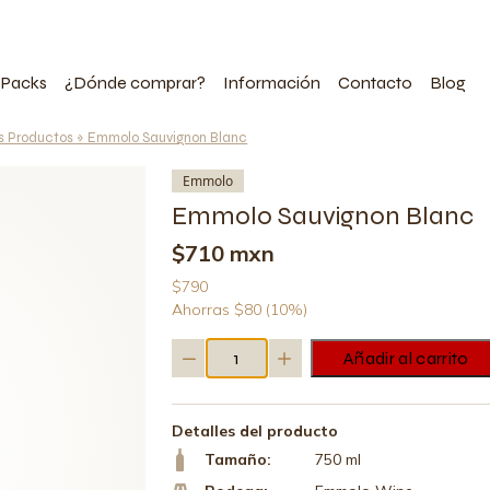
 Packs
¿Dónde comprar?
Información
Contacto
Blog
s Productos
»
Emmolo Sauvignon Blanc
Emmolo
Emmolo Sauvignon Blanc
$710 mxn
$790
Ahorras $80 (10%)
Emmolo
Añadir al carrito
Sauvignon
Blanc
cantidad
Detalles del producto
Tamaño:
750 ml